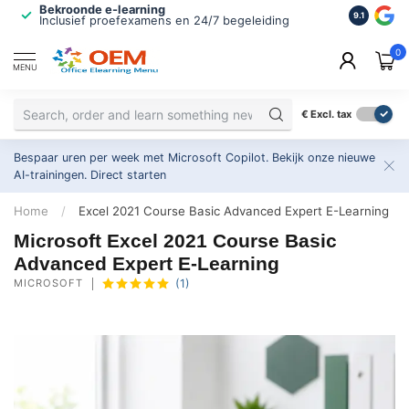
Bekroonde e-learning
ISO 9001 
9.1
Inclusief proefexamens en 24/7 begeleiding
2.500+ or
0
MENU
€
Excl. tax
Bespaar uren per week met Microsoft Copilot. Bekijk onze nieuwe
AI-trainingen.
Direct starten
Home
/
Excel 2021 Course Basic Advanced Expert E-Learning
Microsoft Excel 2021 Course Basic
Advanced Expert E-Learning
MICROSOFT
(1)