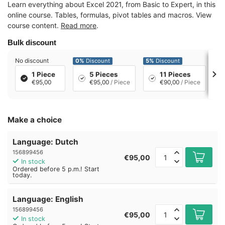
Learn everything about Excel 2021, from Basic to Expert, in this
online course. Tables, formulas, pivot tables and macros. View
course content.
Read more
.
Bulk discount
No discount
0%
Discount
5%
Discount
11
1 Piece
5 Pieces
11 Pieces
€95,00
€95,00
/ Piece
€90,00
/ Piece
Make a choice
Language: Dutch
156899456
€95,00
In stock
Ordered before 5 p.m.! Start
today.
Language: English
156899456
€95,00
In stock