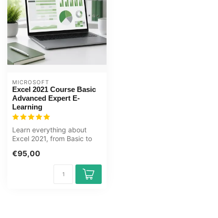
MICROSOFT
Excel 2021 Course Basic
Advanced Expert E-
Learning
Learn everything about
Excel 2021, from Basic to
Expert, in this online course.
€95,00
...