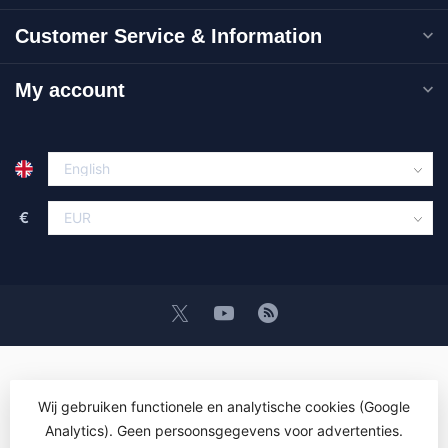
Customer Service & Information
My account
€
Wij gebruiken functionele en analytische cookies (Google
Analytics). Geen persoonsgegevens voor advertenties.
© Copyright 2026 OEM ICT Training & Advice
- Powered by