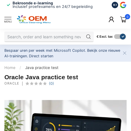
Bekroonde e-learning
ISO 9001 
9.1
Inclusief proefexamens en 24/7 begeleiding
2.500+ or
0
MENU
€
Excl. tax
Bespaar uren per week met Microsoft Copilot. Bekijk onze nieuwe
AI-trainingen.
Direct starten
Home
/
Java practice test
Oracle Java practice test
ORACLE
(0)