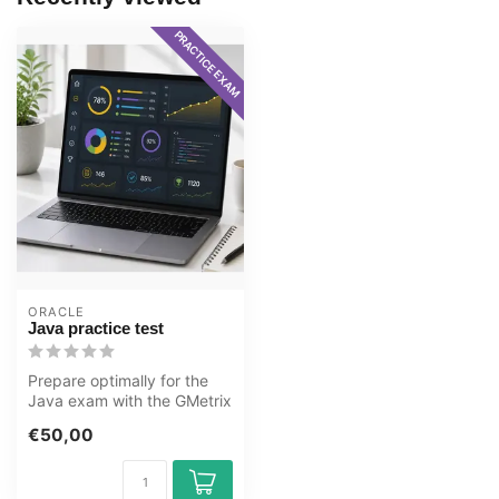
PRACTICE EXAM
ORACLE
Java practice test
Prepare optimally for the
Java exam with the GMetrix
practice test from OEM.
€50,00
Pra...