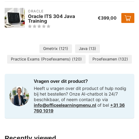
ORACLE
Oracle ITS 304 Java
€399,00
Training
Gmetrix
(121)
Java
(13)
Practice Exams (Proefexamens)
(120)
Proefexamen
(132)
Vragen over dit product?
Heeft u vragen over dit product of hulp nodig
bij het bestellen? Onze AI-chatbot is 24/7
beschikbaar, of neem contact op via
info@officeelearningmenu.nl
of bel
+31 36
760 1019
Recently viewed