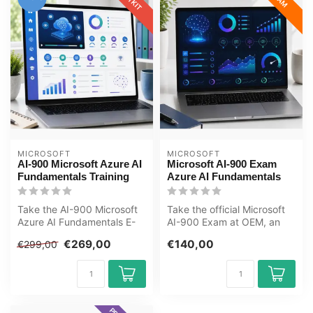
MICROSOFT
MICROSOFT
AI-900 Microsoft Azure AI
Microsoft AI-900 Exam
Fundamentals Training
Azure AI Fundamentals
Take the AI-900 Microsoft
Take the official Microsoft
Azure AI Fundamentals E-
AI-900 Exam at OEM, an
LearningTraining now .
authorised Certiport exam
€269,00
€140,00
€299,00
Include...
cen...