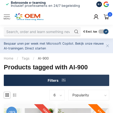
Bekroonde e-learning
ISO 9001 
9.1
Inclusief proefexamens en 24/7 begeleiding
2.500+ or
0
MENU
€
Excl. tax
Bespaar uren per week met Microsoft Copilot. Bekijk onze nieuwe
AI-trainingen.
Direct starten
Home
/
Tags
/
AI-900
Products tagged with AI-900
Filters
CERTKIT
EXAM
-10%