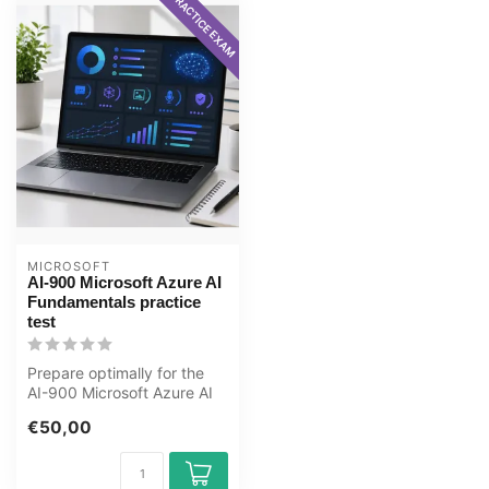
PRACTICE EXAM
MICROSOFT
AI-900 Microsoft Azure AI
Fundamentals practice
test
Prepare optimally for the
AI-900 Microsoft Azure AI
Fundamentals exam with
€50,00
the G...