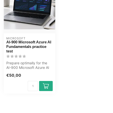
MICROSOFT
AI-900 Microsoft Azure AI
Fundamentals practice
test
Prepare optimally for the
AI-900 Microsoft Azure AI
Fundamentals exam with
€50,00
the G...