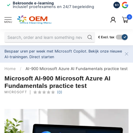
Bekroonde e-learning
ISO 9001 
9.1
Inclusief proefexamens en 24/7 begeleiding
2.500+ or
0
MENU
€
Excl. tax
Bespaar uren per week met Microsoft Copilot. Bekijk onze nieuwe
AI-trainingen.
Direct starten
Home
/
AI-900 Microsoft Azure AI Fundamentals practice test
Microsoft AI-900 Microsoft Azure AI
Fundamentals practice test
MICROSOFT
(0)