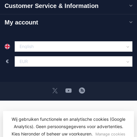
Customer Service & Information
My account
€
Wij gebruiken functionele en analytische cookies (Google
Analytics). Geen persoonsgegevens voor advertenties.
© Copyright 2026 OEM ICT Training & Advice
- Powered by
Lightspeed
- Theme by
Dyvelopment
Kies hieronder of beheer uw voorkeuren.
Manage cookies