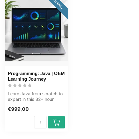
JOURNEY
Programming: Java | OEM
Learning Journey
Learn Java from scratch to
expert in this 82+ hour
learning journey. Java is a
€999,00
v...