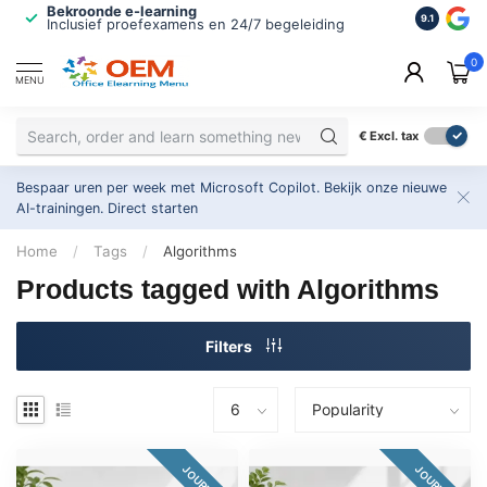
Bekroonde e-learning
ISO 9001 
9.1
Inclusief proefexamens en 24/7 begeleiding
2.500+ or
0
MENU
€
Excl. tax
Bespaar uren per week met Microsoft Copilot. Bekijk onze nieuwe
AI-trainingen.
Direct starten
Home
/
Tags
/
Algorithms
Products tagged with Algorithms
Filters
JOURNEY
JOURNEY