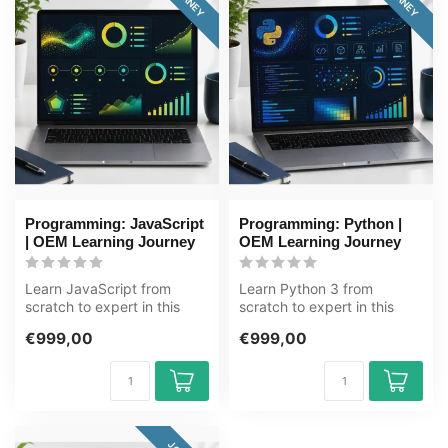
Programming: JavaScript
Programming: Python |
| OEM Learning Journey
OEM Learning Journey
Learn JavaScript from
Learn Python 3 from
scratch to expert in this
scratch to expert in this
80+ hour learning journey.
83+ hour learning journey.
€999,00
€999,00
JavaS...
Python ...