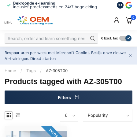
Bekroonde e-learning
ISO 9001 
9.1
Inclusief proefexamens en 24/7 begeleiding
2.500+ or
0
MENU
€
Excl. tax
Bespaar uren per week met Microsoft Copilot. Bekijk onze nieuwe
AI-trainingen.
Direct starten
Home
/
Tags
/
AZ-305T00
Products tagged with AZ-305T00
Filters
TAILOR-MADE