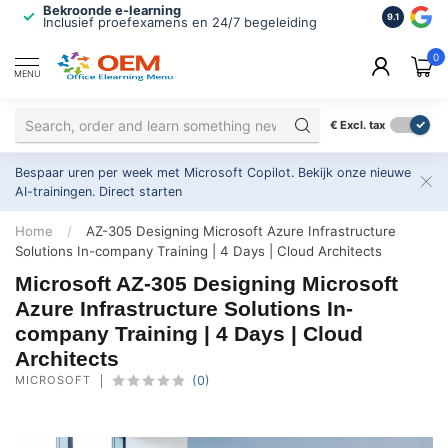
Bekroonde e-learning
ISO 9001 
9.1
Inclusief proefexamens en 24/7 begeleiding
2.500+ or
0
MENU
€
Excl. tax
Bespaar uren per week met Microsoft Copilot. Bekijk onze nieuwe
AI-trainingen.
Direct starten
Home
/
AZ-305 Designing Microsoft Azure Infrastructure
Solutions In-company Training | 4 Days | Cloud Architects
Microsoft AZ-305 Designing Microsoft
Azure Infrastructure Solutions In-
company Training | 4 Days | Cloud
Architects
MICROSOFT
(0)