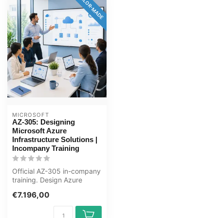
TAILOR-MADE
MICROSOFT
AZ-305: Designing
Microsoft Azure
Infrastructure Solutions |
Incompany Training
Official AZ-305 in-company
training. Design Azure
infrastructure: governance,
€7.196,00
ne...