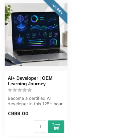
JOURNEY
AI+ Developer | OEM
Learning Journey
Become a certified AI
developer in this 125+ hour
journey. Five tracks:
€999,00
programm...