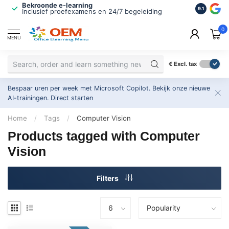
Bekroonde e-learning
ISO 9001 
9.1
Inclusief proefexamens en 24/7 begeleiding
2.500+ or
0
MENU
€
Excl. tax
Bespaar uren per week met Microsoft Copilot. Bekijk onze nieuwe
AI-trainingen.
Direct starten
Home
/
Tags
/
Computer Vision
Products tagged with Computer
Vision
Filters