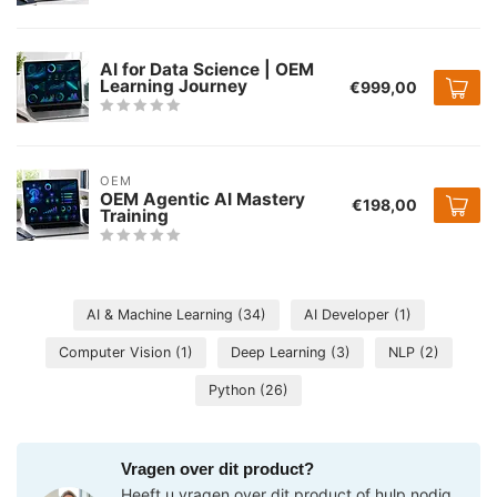
AI for Data Science | OEM
Learning Journey
€999,00
OEM
OEM Agentic AI Mastery
€198,00
Training
AI & Machine Learning
(34)
AI Developer
(1)
Computer Vision
(1)
Deep Learning
(3)
NLP
(2)
Python
(26)
Vragen over dit product?
Heeft u vragen over dit product of hulp nodig