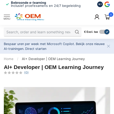
Bekroonde e-learning
ISO 9001 
9.1
Inclusief proefexamens en 24/7 begeleiding
2.500+ or
0
MENU
€
Excl. tax
Bespaar uren per week met Microsoft Copilot. Bekijk onze nieuwe
AI-trainingen.
Direct starten
Home
/
AI+ Developer | OEM Learning Journey
AI+ Developer | OEM Learning Journey
(0)