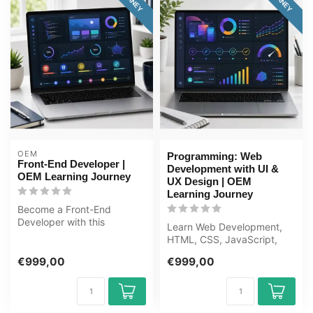
OEM
Programming: Web
Front-End Developer |
Development with UI &
OEM Learning Journey
UX Design | OEM
Learning Journey
Become a Front-End
Developer with this
Learn Web Development,
complete online ICT training
HTML, CSS, JavaScript,
course. Lear...
UI/UX from scratch to
€999,00
€999,00
expert in th...