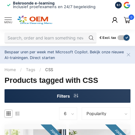
Bekroonde e-learning
ISO 9001 
9.1
Inclusief proefexamens en 24/7 begeleiding
2.500+ or
0
MENU
€
Excl. tax
Bespaar uren per week met Microsoft Copilot. Bekijk onze nieuwe
AI-trainingen.
Direct starten
Home
/
Tags
/
CSS
Products tagged with CSS
Filters
JOURNEY
JOURNEY