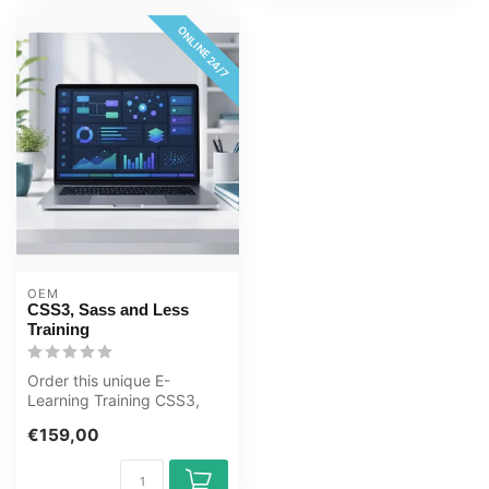
ONLINE 24/7
OEM
CSS3, Sass and Less
Training
Order this unique E-
Learning Training CSS3,
Sass and Less online, 1 year
€159,00
24/7 ac...