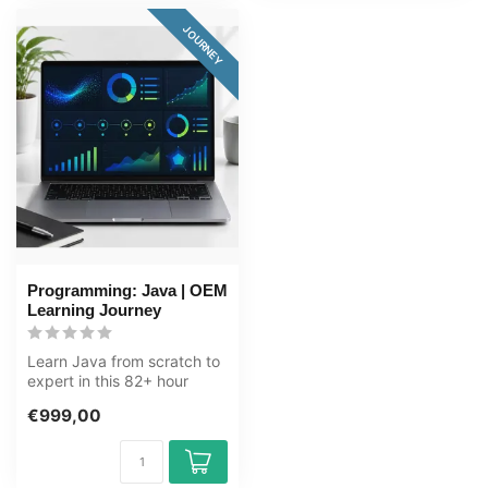
JOURNEY
Programming: Java | OEM
Learning Journey
Learn Java from scratch to
expert in this 82+ hour
learning journey. Java is a
€999,00
v...