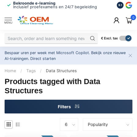
Bekroonde e-learning
ISO 9001 
9.1
Inclusief proefexamens en 24/7 begeleiding
2.500+ or
0
MENU
€
Excl. tax
Bespaar uren per week met Microsoft Copilot. Bekijk onze nieuwe
AI-trainingen.
Direct starten
Home
/
Tags
/
Data Structures
Products tagged with Data
Structures
Filters