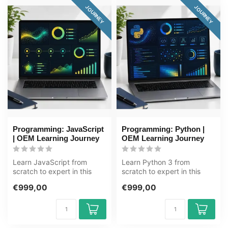
JOURNEY
JOURNEY
Programming: JavaScript
Programming: Python |
| OEM Learning Journey
OEM Learning Journey
Learn JavaScript from
Learn Python 3 from
scratch to expert in this
scratch to expert in this
80+ hour learning journey.
83+ hour learning journey.
€999,00
€999,00
JavaS...
Python ...