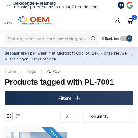
Bekroonde e-learning
ISO 9001 
9.1
Inclusief proefexamens en 24/7 begeleiding
2.500+ or
0
MENU
€
Excl. tax
Bespaar uren per week met Microsoft Copilot. Bekijk onze nieuwe
AI-trainingen.
Direct starten
Home
/
Tags
/
PL-7001
Products tagged with PL-7001
Filters
TAILOR-MADE