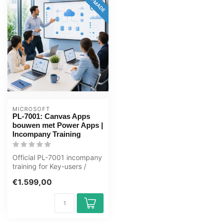
MICROSOFT
PL-7001: Canvas Apps
bouwen met Power Apps |
Incompany Training
Official PL-7001 incompany
training for Key-users /
ICT'ers. 1 day, fully
€1.599,00
custom...