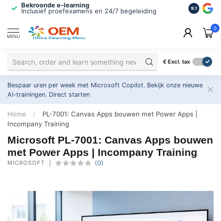
Bekroonde e-learning
ISO 9001 
9.1
Inclusief proefexamens en 24/7 begeleiding
2.500+ or
0
MENU
€
Excl. tax
Bespaar uren per week met Microsoft Copilot. Bekijk onze nieuwe
AI-trainingen.
Direct starten
Home
/
PL-7001: Canvas Apps bouwen met Power Apps |
Incompany Training
Microsoft PL-7001: Canvas Apps bouwen
met Power Apps | Incompany Training
MICROSOFT
(0)