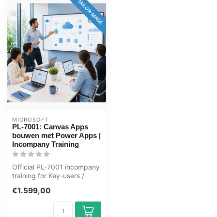
TAILOR-MADE
MICROSOFT
PL-7001: Canvas Apps
bouwen met Power Apps |
Incompany Training
Official PL-7001 incompany
training for Key-users /
ICT'ers. 1 day, fully
€1.599,00
custom...