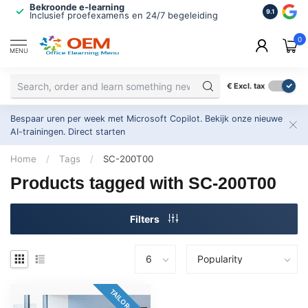
Bekroonde e-learning
ISO 9001 
9.1
Inclusief proefexamens en 24/7 begeleiding
2.500+ or
0
MENU
€
Excl. tax
Bespaar uren per week met Microsoft Copilot. Bekijk onze nieuwe
AI-trainingen.
Direct starten
Home
/
Tags
/
SC-200T00
Products tagged with SC-200T00
Filters
TAILOR-MADE