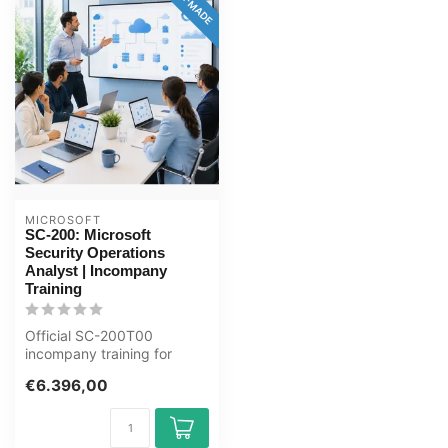
MICROSOFT
SC-200: Microsoft
Security Operations
Analyst | Incompany
Training
Official SC-200T00
incompany training for
ICT'ers / Security-analisten.
€6.396,00
4 days, ...