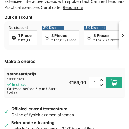
Extensive interactive videos with spoken text Certified teachers
Practical exercises Certificate.
Read more
.
Bulk discount
No discount
2%
Discount
3%
Discount
1 Piece
2 Pieces
3 Pieces
€159,00
€155,82
/ Piece
€154,23
/ Piece
Make a choice
standaardprijs
110007928
€159,00
In stock
Ordered before 5 p.m.! Start
today.
Officieel erkend testcentrum
Online of fysiek examen afnemen
Bekroonde e-learning
Inclusief proefexamens en 24/7 begeleiding