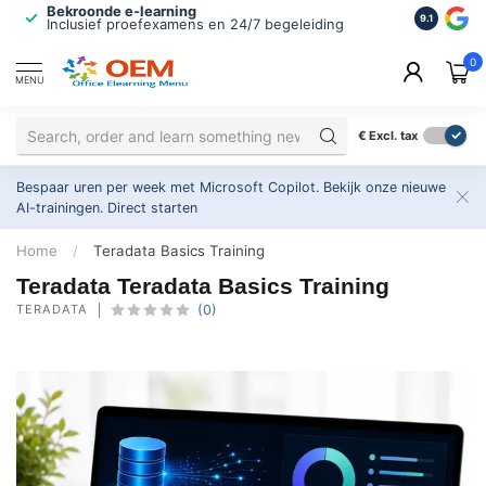
Bekroonde e-learning
ISO 9001 
9.1
Inclusief proefexamens en 24/7 begeleiding
2.500+ or
0
MENU
€
Excl. tax
Bespaar uren per week met Microsoft Copilot. Bekijk onze nieuwe
AI-trainingen.
Direct starten
Home
/
Teradata Basics Training
Teradata Teradata Basics Training
TERADATA
(0)