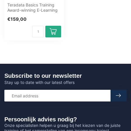
Teradata Basics Training
Award-winning E-Learning
course Extensive interactive
€159,00
v...
Subscribe to our newsletter
Stay up to date with our latest offers
Persoonlijk advies nodig?
Onze specialisten helpen u graag bij het kiezen van de juiste
training of het samenstellen van een incompany traject.