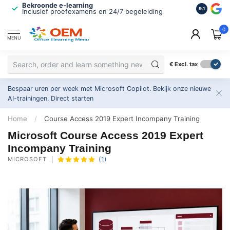
Bekroonde e-learning
ISO 9001 
9.1
Inclusief proefexamens en 24/7 begeleiding
2.500+ or
0
MENU
€
Excl. tax
Bespaar uren per week met Microsoft Copilot. Bekijk onze nieuwe
AI-trainingen.
Direct starten
Home
/
Course Access 2019 Expert Incompany Training
Microsoft Course Access 2019 Expert
Incompany Training
MICROSOFT
(1)