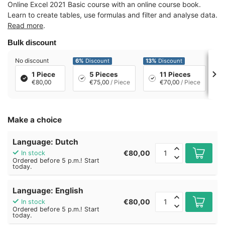
Online Excel 2021 Basic course with an online course book.
Learn to create tables, use formulas and filter and analyse data.
Read more
.
Bulk discount
No discount
6%
Discount
13%
Discount
19
1 Piece
5 Pieces
11 Pieces
€80,00
€75,00
/ Piece
€70,00
/ Piece
Make a choice
Language: Dutch
€80,00
In stock
Ordered before 5 p.m.! Start
today.
Language: English
€80,00
In stock
Ordered before 5 p.m.! Start
today.