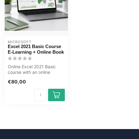
MICROSOFT
Excel 2021 Basic Course
E-Learning + Online Book
Online Excel 2021 Basic
course with an online
course book. Learn to
€80,00
create table...