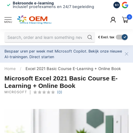
Bekroonde e-learning
ISO 9001 
9.1
Inclusief proefexamens en 24/7 begeleiding
2.500+ or
0
MENU
€
Excl. tax
Bespaar uren per week met Microsoft Copilot. Bekijk onze nieuwe
AI-trainingen.
Direct starten
Home
/
Excel 2021 Basic Course E-Learning + Online Book
Microsoft Excel 2021 Basic Course E-
Learning + Online Book
MICROSOFT
(0)