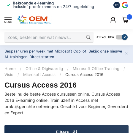
Bekroonde e-learning
ISO 9001 
9.1
Inclusief proefexamens en 24/7 begeleiding
2.500+ or
0
MENU
€
Excl. btw
Bespaar uren per week met Microsoft Copilot. Bekijk onze nieuwe
AI-trainingen.
Direct starten
Home
/
Office & Digivaardig
/
Microsoft Office Training
/
Visio
/
Microsoft Access
/
Cursus Access 2016
Cursus Access 2016
Bestel nu de beste Access cursussen online. Cursus Access
2016 E-learning online. Train uzelf in Access met
praktijkgerichte oefeningen. Geschikt voor Beginner, Gevorderd
en Expert.
Filters