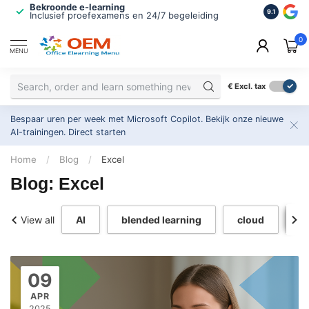
Bekroonde e-learning
ISO 9001 
9.1
Inclusief proefexamens en 24/7 begeleiding
2.500+ or
0
MENU
€
Excl. tax
Bespaar uren per week met Microsoft Copilot. Bekijk onze nieuwe
AI-trainingen.
Direct starten
Home
/
Blog
/
Excel
Blog: Excel
View all
AI
blended learning
cloud
c
09
APR
2025