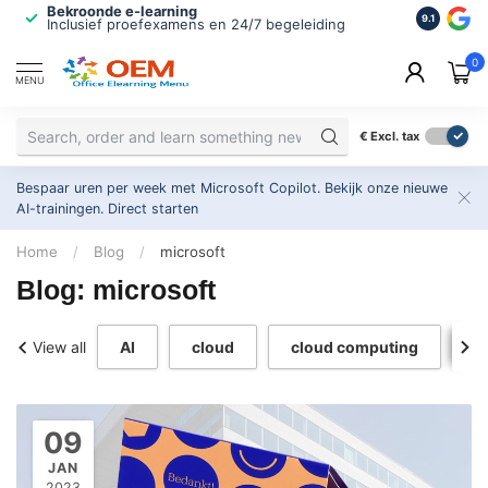
Bekroonde e-learning
ISO 9001 
9.1
Inclusief proefexamens en 24/7 begeleiding
2.500+ or
0
MENU
€
Excl. tax
Bespaar uren per week met Microsoft Copilot. Bekijk onze nieuwe
AI-trainingen.
Direct starten
Home
/
Blog
/
microsoft
Blog: microsoft
View all
AI
cloud
cloud computing
c
09
JAN
2023