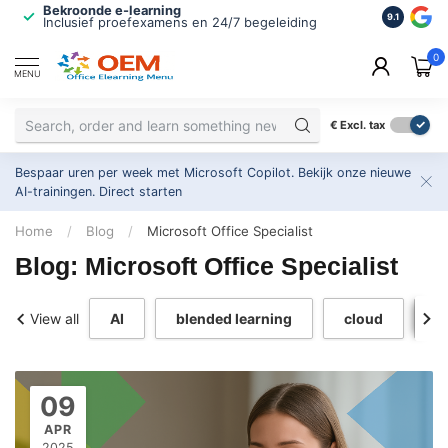
Bekroonde e-learning
ISO 9001 
9.1
Inclusief proefexamens en 24/7 begeleiding
2.500+ or
0
MENU
€
Excl. tax
Bespaar uren per week met Microsoft Copilot. Bekijk onze nieuwe
AI-trainingen.
Direct starten
Home
/
Blog
/
Microsoft Office Specialist
Blog: Microsoft Office Specialist
View all
AI
blended learning
cloud
c
09
APR
2025