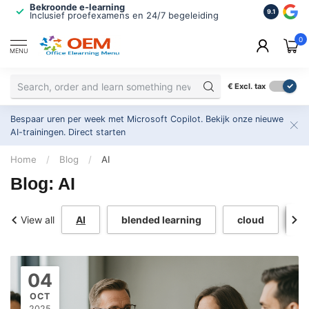
Bekroonde e-learning
ISO 9001 
9.1
Inclusief proefexamens en 24/7 begeleiding
2.500+ or
0
MENU
€
Excl. tax
Bespaar uren per week met Microsoft Copilot. Bekijk onze nieuwe
AI-trainingen.
Direct starten
Home
/
Blog
/
AI
Blog: AI
View all
AI
blended learning
cloud
c
04
OCT
2025