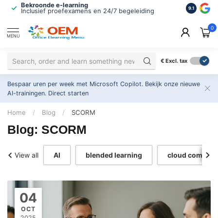
Bekroonde e-learning
ISO 9001 
9.1
Inclusief proefexamens en 24/7 begeleiding
2.500+ or
0
MENU
€
Excl. tax
Bespaar uren per week met Microsoft Copilot. Bekijk onze nieuwe
AI-trainingen.
Direct starten
Home
/
Blog
/
SCORM
Blog: SCORM
View all
AI
blended learning
cloud computi
04
OCT
2025