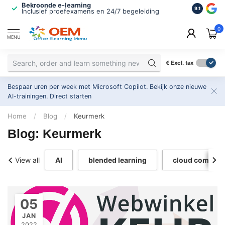
Bekroonde e-learning
ISO 9001 
9.1
Inclusief proefexamens en 24/7 begeleiding
2.500+ or
0
MENU
€
Excl. tax
Bespaar uren per week met Microsoft Copilot. Bekijk onze nieuwe
AI-trainingen.
Direct starten
Home
/
Blog
/
Keurmerk
Blog: Keurmerk
View all
AI
blended learning
cloud computi
05
JAN
2022