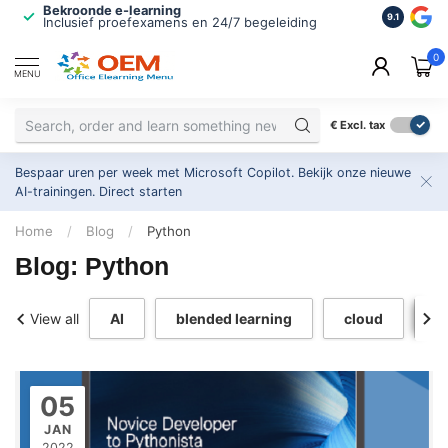
Bekroonde e-learning
ISO 9001 
9.1
Inclusief proefexamens en 24/7 begeleiding
2.500+ or
0
MENU
€
Excl. tax
Bespaar uren per week met Microsoft Copilot. Bekijk onze nieuwe
AI-trainingen.
Direct starten
Home
/
Blog
/
Python
Blog: Python
View all
AI
blended learning
cloud
c
05
JAN
2022