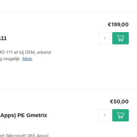
€199,00
111
MO-111 af bij OEM, erkend
g mogelijk.
Meer
€50,00
 Apps) PE Gmetrix
ert (Microsoft 365 Apps)