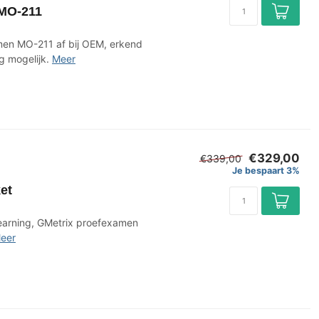
 MO-211
men MO-211 af bij OEM, erkend
g mogelijk.
Meer
€329,00
€339,00
Je bespaart 3%
et
earning, GMetrix proefexamen
eer