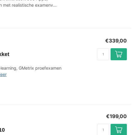
met realistische examenv...
€339,00
kket
-learning, GMetrix proefexamen
eer
€199,00
10