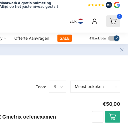
Maatwerk & gratis nulmeting
9.1
Altijd op het juiste niveau gestart
0
EUR
ny
Offerte Aanvragen
SALE
€
Excl. btw
Toon:
€50,00
E Gmetrix oefenexamen