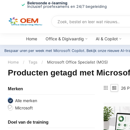
Bekroonde e-learning
Inclusief proefexamens en 24/7 begeleiding
Home
Office & Digivaardig
AI & Copilot
Bespaar uren per week met Microsoft Copilot. Bekijk onze nieuwe AI-tr
Home
/
Tags
/
Microsoft Office Specialist (MOS)
Producten getagd met Microsoft
26
P
Merken
Alle merken
Microsoft
Doel van de training